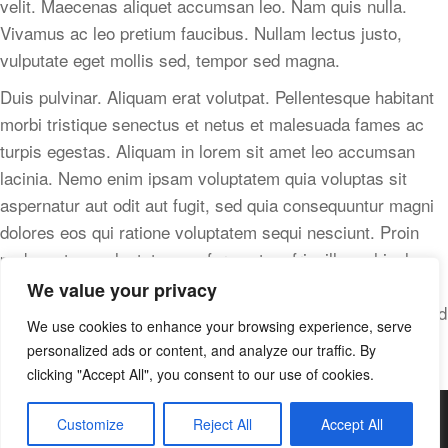
velit. Maecenas aliquet accumsan leo. Nam quis nulla.
Vivamus ac leo pretium faucibus. Nullam lectus justo,
vulputate eget mollis sed, tempor sed magna.
Duis pulvinar. Aliquam erat volutpat. Pellentesque habitant
morbi tristique senectus et netus et malesuada fames ac
turpis egestas. Aliquam in lorem sit amet leo accumsan
lacinia. Nemo enim ipsam voluptatem quia voluptas sit
aspernatur aut odit aut fugit, sed quia consequuntur magni
dolores eos qui ratione voluptatem sequi nesciunt. Proin
pede metus, vulputate nec, fermentum fringilla, vehicula
vitae, justo. Nulla est. Excepteur sint occaecat cupidatat
We value your privacy
non proident, sunt in culpa qui officia deserunt mollit anim id
We use cookies to enhance your browsing experience, serve
est laborum. Sed ac dolor sit amet purus malesuada
personalized ads or content, and analyze our traffic. By
congue. Fusce aliquam vestibulum ipsum.
clicking "Accept All", you consent to our use of cookies.
© 2024 Onevision e.V All Rights Reserved
Customize
Reject All
Accept All