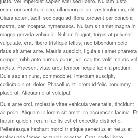
justo, vel imperdiet sapien wisi sed libero. Nullam justo
enim, consectetuer nec, ullamcorper ac, vestibulum in, elit.
Class aptent taciti sociosqu ad litora torquent per conubia
nostra, per inceptos hymenaeos. Nullam sit amet magna in
magna gravida vehicula. Nullam feugiat, turpis at pulvinar
vulputate, erat libero tristique tellus, nec bibendum odio
risus sit amet ante. Mauris suscipit, ligula sit amet pharetra
semper, nibh ante cursus purus, vel sagittis velit mauris vel
metus. Praesent vitae arcu tempor neque lacinia pretium.
Duis sapien nunc, commodo et, interdum suscipit,
sollicitudin et, dolor. Phasellus et lorem id felis nonummy
placerat. Aliquam erat volutpat.
Duis ante orci, molestie vitae vehicula venenatis, tincidunt
ac pede. Aliquam in lorem sit amet leo accumsan lacinia. Et
harum quidem rerum facilis est et expedita distinctio.
Pellentesque habitant morbi tristique senectus et netus et
malesuada fames ac turpis egestas. Cras pede libero,