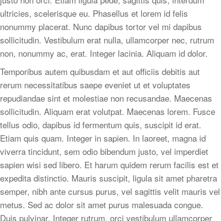
ultricies, scelerisque eu. Phasellus et lorem id felis
nonummy placerat. Nunc dapibus tortor vel mi dapibus
sollicitudin. Vestibulum erat nulla, ullamcorper nec, rutrum
non, nonummy ac, erat. Integer lacinia. Aliquam id dolor.
Temporibus autem quibusdam et aut officiis debitis aut
rerum necessitatibus saepe eveniet ut et voluptates
repudiandae sint et molestiae non recusandae. Maecenas
sollicitudin. Aliquam erat volutpat. Maecenas lorem. Fusce
tellus odio, dapibus id fermentum quis, suscipit id erat.
Etiam quis quam. Integer in sapien. In laoreet, magna id
viverra tincidunt, sem odio bibendum justo, vel imperdiet
sapien wisi sed libero. Et harum quidem rerum facilis est et
expedita distinctio. Mauris suscipit, ligula sit amet pharetra
semper, nibh ante cursus purus, vel sagittis velit mauris vel
metus. Sed ac dolor sit amet purus malesuada congue.
Duis pulvinar. Integer rutrum, orci vestibulum ullamcorper